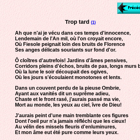
Trop tard
(1)
Ah que n'ai je vécu dans ces temps d'innocence,
Lendemain de l'An mil, où l'on croyait encore,
Où Fiesole peignait loin des bruits de Florence
Ses anges délicats souriants sur fond d'or.
Ô cloîtres d'autrefois! Jardins d'âmes pensives,
Corridors pleins d'échos, bruits de pas, longs murs 
Où la lune le soir découpait des ogives,
Où les jours s'écoulaient monotones et lents.
Dans un couvent perdu de la pieuse Ombrie,
Ayant aux vanités dit un suprême adieu,
Chaste et le front rasé, j'aurais passé ma vie,
Mort au monde, les yeux au ciel, îvre de Dieu!
J'aurais peint d'une main tremblante ces figures
Dont l'oeil pur n'a jamais réfléchi que les cieux!
Au vélin des missels fleuris d'enluminures,
Et mon âme eut été pure comme leurs yeux.