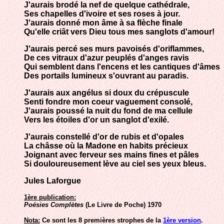
J'aurais brodé la nef de quelque cathédrale,
Ses chapelles d'ivoire et ses roses à jour.
J'aurais donné mon âme à sa flèche finale
Qu'elle criât vers Dieu tous mes sanglots d'amour!
J'aurais percé ses murs pavoisés d'oriflammes,
De ces vitraux d'azur peuplés d'anges ravis
Qui semblent dans l'encens et les cantiques d'âmes
Des portails lumineux s'ouvrant au paradis.
J'aurais aux angélus si doux du crépuscule
Senti fondre mon coeur vaguement consolé,
J'aurais poussé la nuit du fond de ma cellule
Vers les étoiles d'or un sanglot d'exilé.
J'aurais constellé d'or de rubis et d'opales
La châsse où la Madone en habits précieux
Joignant avec ferveur ses mains fines et pâles
Si douloureusement lève au ciel ses yeux bleus.
Jules Laforgue
1ère publication:
Poésies Complètes
(Le Livre de Poche) 1970
Nota:
Ce sont les 8 premières strophes de la
1ère version
.